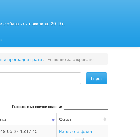
 с обява или покана до 2019 г.
ии
нни преградни врати
Решение за откриване
Търсене във всички колони:
ата
Файл
19-05-27 15:17:45
Изтеглете файл