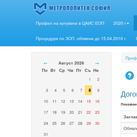
Профил на купувача в ЦАИС ЕОП
2020 г
Процедури по ЗОП, обявени до 15.04.2016 г.
Профи
←
Август 2026
→
По
Вт
Ср
Чв
Пт
Съ
Не
1
2
3
4
5
6
7
8
9
Дого
10
11
12
13
14
15
16
Показван
17
18
19
20
21
22
23
Загла
24
25
26
27
28
29
30
Обявле
31