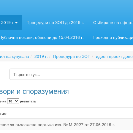
2019 г.
Процедури по ЗОП до 2019 г.
Събиране на оферти
Публични покани, обявени до 15.04.2016 г.
Преходни публикац
л на купувача
2019 г.
Процедури по ЗОП
идеен проект депо
вори и споразумения
е на
резултата
вие
ние за възложена поръчка изх. № М-2927 от 27.06.2019 г.