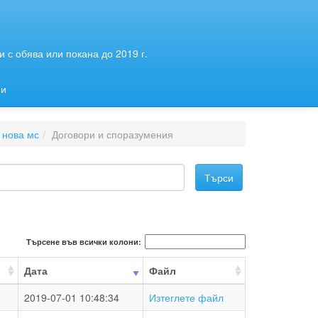
 с обява или покана до 2019 г.
ии
 нова мс
Договори и споразумения
Търсене във всички колони:
Дата
Файл
2019-07-01 10:48:34
Изтеглете файл