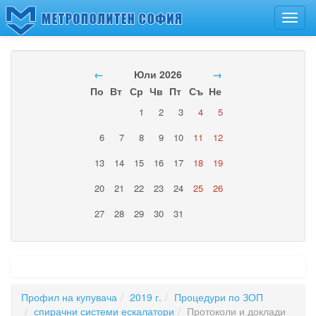
Toggl
navig
←
Юли 2026
→
По
Вт
Ср
Чв
Пт
Съ
Не
1
2
3
4
5
6
7
8
9
10
11
12
13
14
15
16
17
18
19
20
21
22
23
24
25
26
27
28
29
30
31
Профил на купувача
2019 г.
Процедури по ЗОП
спирачни системи ескалатори
Протоколи и доклади