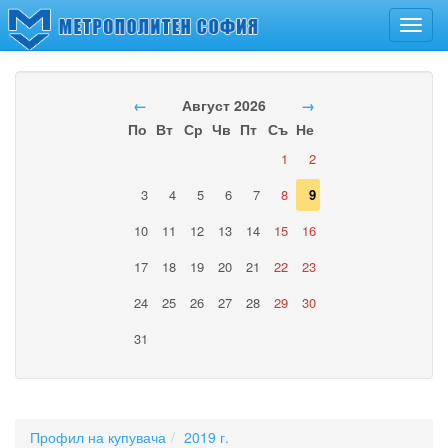
Toggl
navig
←
Август 2026
→
По
Вт
Ср
Чв
Пт
Съ
Не
1
2
3
4
5
6
7
8
9
10
11
12
13
14
15
16
17
18
19
20
21
22
23
24
25
26
27
28
29
30
31
Профил на купувача
2019 г.