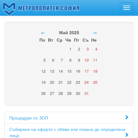
Toggl
navig
←
Май 2025
→
По
Вт
Ср
Чв
Пт
Съ
Не
1
2
3
4
5
6
7
8
9
10
11
12
13
14
15
16
17
18
19
20
21
22
23
24
25
26
27
28
29
30
31
Процедури по ЗОП
Събиране на оферти с обява или покана до определени
лица