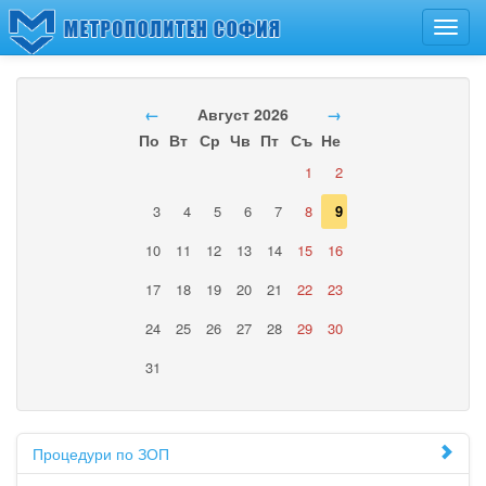
Toggl
navig
←
Август 2026
→
По
Вт
Ср
Чв
Пт
Съ
Не
1
2
3
4
5
6
7
8
9
10
11
12
13
14
15
16
17
18
19
20
21
22
23
24
25
26
27
28
29
30
31
Процедури по ЗОП