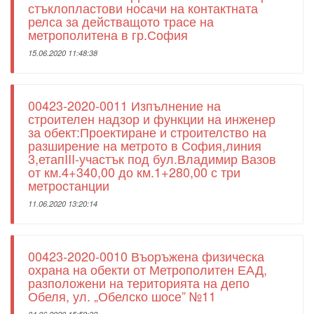
стъклопластови носачи на контактната
релса за действащото трасе на
метрополитена в гр.София
15.06.2020 11:48:38
00423-2020-0011 Изпълнение на
строителен надзор и функции на инженер
за обект:Проектиране и строителство на
разширение на метрото в София,линия
3,етапIII-участък под бул.Владимир Вазов
от км.4+340,00 до км.1+280,00 с три
метростанции
11.06.2020 13:20:14
00423-2020-0010 Въоръжена физическа
охрана на обекти от Метрополитен ЕАД,
разположени на територията на депо
Обеля, ул. „Обелско шосе” №11