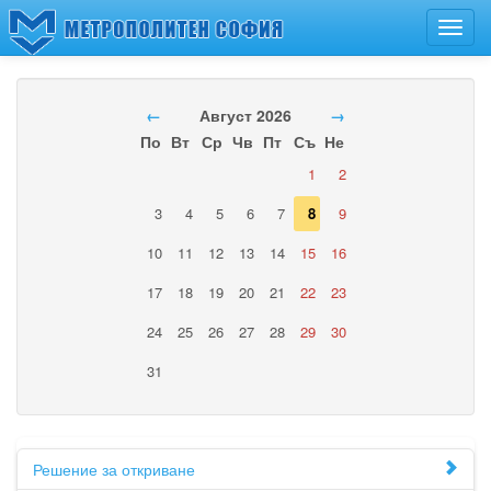
Toggl
navig
←
Август 2026
→
По
Вт
Ср
Чв
Пт
Съ
Не
1
2
3
4
5
6
7
8
9
10
11
12
13
14
15
16
17
18
19
20
21
22
23
24
25
26
27
28
29
30
31
Решение за откриване