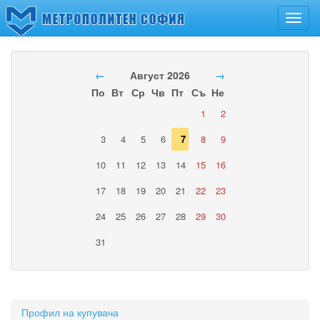
Toggl
navig
←
Август 2026
→
По
Вт
Ср
Чв
Пт
Съ
Не
1
2
3
4
5
6
7
8
9
10
11
12
13
14
15
16
17
18
19
20
21
22
23
24
25
26
27
28
29
30
31
Профил на купувача