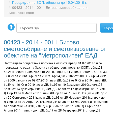
Процедури по ЗОП, обявени до 15.04.2016 г.
00423 - 2014 - 0011 Битово сметосъбиране и
сметоизвозване
00423 - 2014 - 0011 Битово
сметосъбиране и сметоизвозване от
обектите на "Метрополитен" ЕАД
Настоящата обществена поръчка е открита преди 01.07.2014г. и се
провежда по реда на Закона за обществени поръчки (ЗОП), обн., ДВ,
бр.28 от 2004г.; изм. бр.53 от 2004г. , бр.31, 34 и 105 от 2005г., бр.18, 33,
37 и 79 от 2006г., бр.59 от 2007г., бр.94, 98 и 102 от 2008 г. и бр.24 и 82
от 2009г., в сила от 09.07.2010г. изм. ДВ. бр.52 от 9 Юли 2010г., изм. ДВ.
бр.54 от 16 Юли 2010г. изм. ДВ. бр.97 от 10 Декември 2010г., изм. ДВ.
бр.98 от 14 Декември 2010г., изм. ДВ. бр.99 от 17 Декември 2010г., изм.
ДВ. бр.19 от 8 Март 2011г., изм. ДВ. бр.43 от 7 Юни 2011г., изм. ДВ. бр.73
от 20 Септември 2011г., изм. ДВ. бр.93 от 25 Ноември 2011г.,изм. и доп.
ДВ. бр.33 от 27 Април 2012г., изм. ДВ бр.38 от 18 май 2012г.и Правилник
за прилагане на ЗОП, изм. ДВ бр.86/02.11.2010г., изм. ДВ. бр.27 от 1
Април 2011г., изм. и доп. ДВ. бр.17 от 28 Февруари 2012г., попр. ДВ.