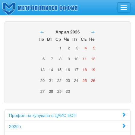
Toggl
navig
←
Април 2026
→
По
Вт
Ср
Чв
Пт
Съ
Не
1
2
3
4
5
6
7
8
9
10
11
12
13
14
15
16
17
18
19
20
21
22
23
24
25
26
27
28
29
30
Профил на купувача в ЦАИС ЕОП
2020 г