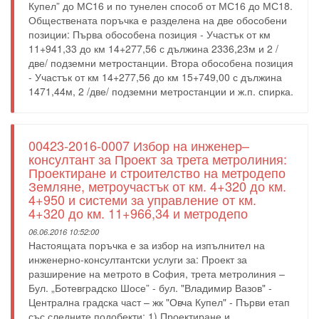
Купел” до МС16 и по тунелен способ от МС16 до МС18.
Обществената поръчка е разделена на две обособени
позиции: Първа обособена позиция - Участък от км
11+941,33 до км 14+277,56 с дължина 2336,23м и 2 /
две/ подземни метростанции. Втора обособена позиция
- Участък от км 14+277,56 до км 15+749,00 с дължина
1471,44м, 2 /две/ подземни метростанции и ж.п. спирка.
00423-2016-0007 Избор на инженер–
консултант за Проект за трета метролиния:
Проектиране и строителство на метродепо
Земляне, метроучастък от км. 4+320 до км.
4+950 и системи за управление от км.
4+320 до км. 11+966,34 и метродепо
06.06.2016 10:52:00
Настоящата поръчка е за избор на изпълнител на
инженерно-консултантски услуги за: Проект за
разширение на метрото в София, трета метролиния –
Бул. „Ботевградско Шосе” - бул. "Владимир Вазов" -
Централна градска част – жк "Овча Купел" - Първи етап
със следните подобекти: 1) Проектиране и