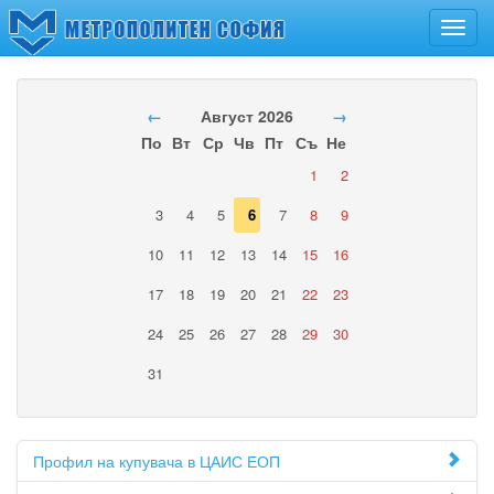
Toggl
navig
←
Август 2026
→
По
Вт
Ср
Чв
Пт
Съ
Не
1
2
3
4
5
6
7
8
9
10
11
12
13
14
15
16
17
18
19
20
21
22
23
24
25
26
27
28
29
30
31
Профил на купувача в ЦАИС ЕОП