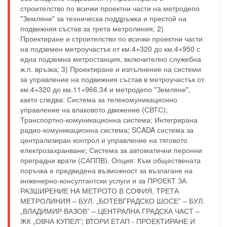
строителство по всички проектни части на метродепо
"Земляне" за техническа поддръжка и престой на
подвижния състав за трета метролиния; 2)
Проектиране и строителство по всички проектни части
на подземен метроучастък от км.4+320 до км.4+950 с
една подземна метростанция, включително служебна
ж.п. връзка; 3) Проектиране и изпълнение на системи
за управление на подвижния състав в метроучастък от
км.4+320 до км.11+966,34 и метродепо "Земляне",
както следва: Система за телекомуникационно
управление на влаковото движение (СВТС);
Транспортно-комуникационна система; Интегрирана
радио-комуникационна система; SCADA система за
централизиран контрол и управление на тяговото
електрозахранване; Система за автоматични перонни
преградни врати (САППВ). Опция: Към обществената
поръчка е предвидена възможност за възлагане на
инженерно-консултантски услуги и за ПРОЕКТ ЗА
РАЗШИРЕНИЕ НА МЕТРОТО В СОФИЯ, ТРЕТА
МЕТРОЛИНИЯ – БУЛ. „БОТЕВГРАДСКО ШОСЕ” – БУЛ.
„ВЛАДИМИР ВАЗОВ” – ЦЕНТРАЛНА ГРАДСКА ЧАСТ –
ЖК „ОВЧА КУПЕЛ”; ВТОРИ ЕТАП - ПРОЕКТИРАНЕ И