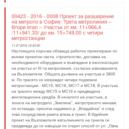
00423 - 2016 - 0008 Проект за разширение
на метрото в София: Трета метролиния –
Втори етап – Участък от км. 11+966,4
/11+941,33/ до км. 15+749,00 с четири
метростанции
11.07.2016 10:43:00
Настоящата поръчка обхваща работно проектиране по
всички проектни части, строителство, доставка на
необходимото оборудване и въвеждане в експлоатация
на участък от ІІІ-та метролиния, съгласно изискванията
на Възложителя. Общата дължина на участъка е 3805
м. По трасето се изграждат четири подземни
метростанции - МС15, МС16, МС17 и МС18. В участъка
на трасето между МС15 и МС16 е предвидена
вентилационна уредба. В началото на участъка, в
зоната на метродепо „Земляне”, метротрасето минава
по естакада, пресича надземно р. „Владайска” и след
това посредством рампа влиза в тунел. В Идейния
проект на Възложителя изпълнението на тунела се
предвижда да се извърши по открит способ от ул. „Овча