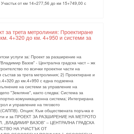
 Участък от км 14+277,56 до км 15+749,00 с
т за трета метролиния: Проектиране
км. 4+320 до км. 4+950 и системи за
тски услуги за: Проект за разширение на
"Владимир Вазов" - Централна градска част – жк
троителство по всички проектни части на
 състав за трета метролиния; 2) Проектиране и
м.4+320 до км.4+950 с една подземна
зпълнение на системи за управление на
депо "Земляне", както следва: Система за
спортно-комуникационна система; Интегрирана
рол и управление на тяговото
 (САППВ). Опция: Към обществената поръчка е
услуги и за ПРОЕКТ ЗА РАЗШИРЕНИЕ НА МЕТРОТО
Л. „ВЛАДИМИР ВАЗОВ” – ЦЕНТРАЛНА ГРАДСКА
ЕЛСТВО НА УЧАСТЪК ОТ