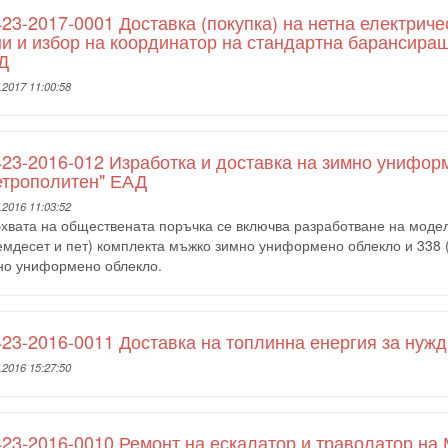
23-2017-0001 Доставка (покупка) на нетна електрич
и и избор на координатор на стандартна барансира
Д
.2017 11:00:58
23-2016-012 Изработка и доставка на зимно унифор
етрополитен" ЕАД
.2016 11:03:52
хвата на обществената поръчка се включва разработване на модел
емдесет и пет) комплекта мъжко зимно униформено облекло и 338 (
но униформено облекло.
23-2016-0011 Доставка на топлинна енергия за нуж
.2016 15:27:50
23-2016-0010 Ремонт на ескалатор и траволатор на