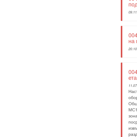
по
09.11
004
на 
20.10
004
ета
11.07
Нас
обор
Общ
МС1
зона
пос
изв
раз