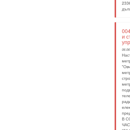
2336
дълж
004
и с
упр
06.06
Наст
метр
"Овч
мет
стро
мет
подв
тел
рад
еле
пре
В С
ЧАС