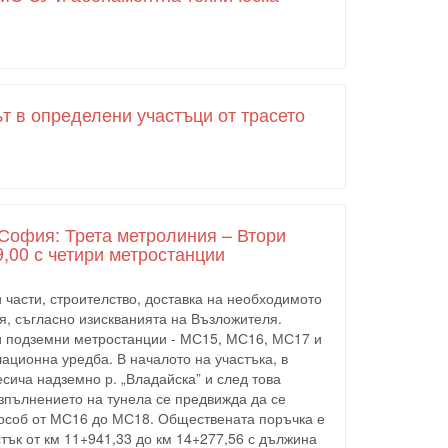
 в определени участъци от трасето
 София: Трета метролиния – Втори
9,00 с четири метростанции
части, строителство, доставка на необходимото
ия, съгласно изискванията на Възложителя.
ри подземни метростанции - МС15, МС16, МС17 и
ционна уредба. В началото на участъка, в
сича надземно р. „Владайска” и след това
зпълнението на тунела се предвижда да се
способ от МС16 до МС18. Обществената поръчка е
тък от км 11+941,33 до км 14+277,56 с дължина