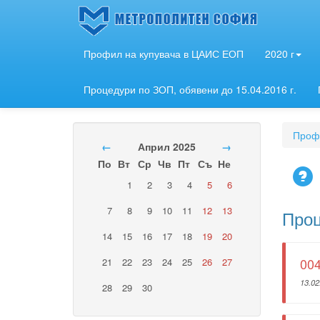
Профил на купувача в ЦАИС ЕОП
2020 г
Процедури по ЗОП, обявени до 15.04.2016 г.
Профи
←
Април 2025
→
По
Вт
Ср
Чв
Пт
Съ
Не
1
2
3
4
5
6
7
8
9
10
11
12
13
Проц
14
15
16
17
18
19
20
004
21
22
23
24
25
26
27
13.02
28
29
30