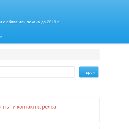
 с обява или покана до 2019 г.
ии
 път и контактна релса