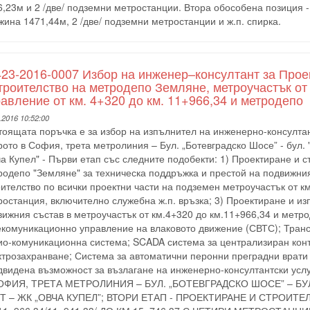
,23м и 2 /две/ подземни метростанции. Втора обособена позиция -
ина 1471,44м, 2 /две/ подземни метростанции и ж.п. спирка.
23-2016-0007 Избор на инженер–консултант за Проек
троителство на метродепо Земляне, метроучастък от 
авление от км. 4+320 до км. 11+966,34 и метродепо
.2016 10:52:00
оящата поръчка е за избор на изпълнител на инженерно-консултан
ото в София, трета метролиния – Бул. „Ботевградско Шосе” - бул. 
а Купел" - Първи етап със следните подобекти: 1) Проектиране и с
родепо "Земляне" за техническа поддръжка и престой на подвижния
ителство по всички проектни части на подземен метроучастък от к
ростанция, включително служебна ж.п. връзка; 3) Проектиране и и
ижния състав в метроучастък от км.4+320 до км.11+966,34 и метро
екомуникационно управление на влаковото движение (СВТС); Тран
ио-комуникационна система; SCADA система за централизиран конт
ктрозахранване; Система за автоматични перонни преградни врати
двидена възможност за възлагане на инженерно-консултантски 
ОФИЯ, ТРЕТА МЕТРОЛИНИЯ – БУЛ. „БОТЕВГРАДСКО ШОСЕ” – БУ
Т – ЖК „ОВЧА КУПЕЛ”; ВТОРИ ЕТАП - ПРОЕКТИРАНЕ И СТРОИТ