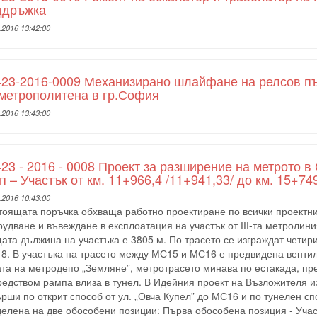
ддръжка
.2016 13:42:00
23-2016-0009 Механизирано шлайфане на релсов път
метрополитена в гр.София
.2016 13:43:00
23 - 2016 - 0008 Проект за разширение на метрото в
п – Участък от км. 11+966,4 /11+941,33/ до км. 15+74
.2016 10:43:00
тоящата поръчка обхваща работно проектиране по всички проектни 
удване и въвеждане в експлоатация на участък от ІІІ-та метролин
ата дължина на участъка е 3805 м. По трасето се изграждат чети
8. В участъка на трасето между МС15 и МС16 е предвидена вентила
та на метродепо „Земляне”, метротрасето минава по естакада, пре
редством рампа влиза в тунел. В Идейния проект на Възложителя и
ърши по открит способ от ул. „Овча Купел” до МС16 и по тунелен 
делена на две обособени позиции: Първа обособена позиция - Учас