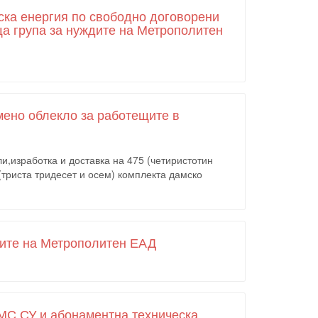
еска енергия по свободно договорени
ща група за нуждите на Метрополитен
мено облекло за работещите в
и,изработка и доставка на 475 (четиристотин
триста тридесет и осем) комплекта дамско
дите на Метрополитен ЕАД
 МС СУ и абонаментна техническа