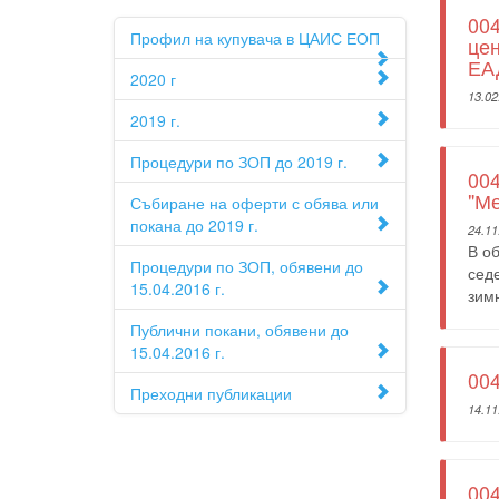
004
Профил на купувача в ЦАИС ЕОП
цен
ЕА
2020 г
13.02
2019 г.
Процедури по ЗОП до 2019 г.
004
"М
Събиране на оферти с обява или
покана до 2019 г.
24.11
В об
Процедури по ЗОП, обявени до
сед
15.04.2016 г.
зим
Публични покани, обявени до
15.04.2016 г.
004
Преходни публикации
14.11
004