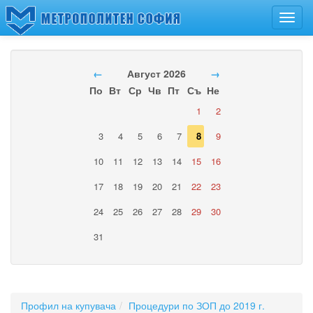
Toggl
navig
←
Август 2026
→
По
Вт
Ср
Чв
Пт
Съ
Не
1
2
3
4
5
6
7
8
9
10
11
12
13
14
15
16
17
18
19
20
21
22
23
24
25
26
27
28
29
30
31
Профил на купувача
Процедури по ЗОП до 2019 г.