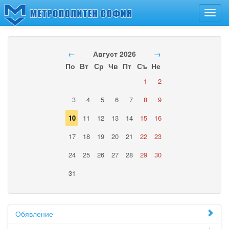
Toggl
navig
←
Август 2026
→
По
Вт
Ср
Чв
Пт
Съ
Не
1
2
3
4
5
6
7
8
9
10
11
12
13
14
15
16
17
18
19
20
21
22
23
24
25
26
27
28
29
30
31
Обявление