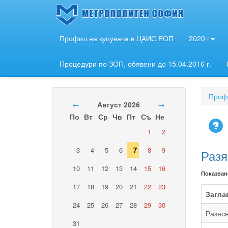
Профил на купувача в ЦАИС ЕОП
2020 г
Процедури по ЗОП, обявени до 15.04.2016 г.
Профи
←
Август 2026
→
По
Вт
Ср
Чв
Пт
Съ
Не
1
2
3
4
5
6
7
8
9
Разя
10
11
12
13
14
15
16
Показван
17
18
19
20
21
22
23
Загла
24
25
26
27
28
29
30
Разясн
31