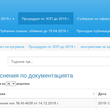
2019 г.
Процедури по ЗОП до 2019 г.
Събиране на оферти
Публични покани, обявени до 15.04.2016 г.
Преходни публикац
л на купувача
Процедури по ЗОП до 2019 г.
консумативи за о
снения по документацията
е на
резултата
вие
Дата
ение изх. № М-4638 от 14.12.2018 г.
2018-1