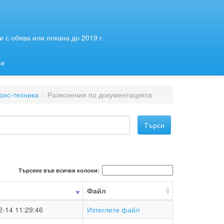
 с обява или покана до 2019 г.
ии
фис-техника
Разяснения по документацията
Търсене във всички колони:
Файл
2-14 11:29:46
Изтеглете файл