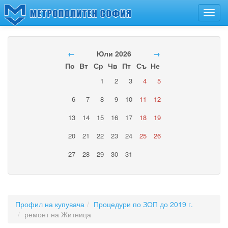
Toggl
navig
←
Юли 2026
→
По
Вт
Ср
Чв
Пт
Съ
Не
1
2
3
4
5
6
7
8
9
10
11
12
13
14
15
16
17
18
19
20
21
22
23
24
25
26
27
28
29
30
31
Профил на купувача
Процедури по ЗОП до 2019 г.
ремонт на Житница