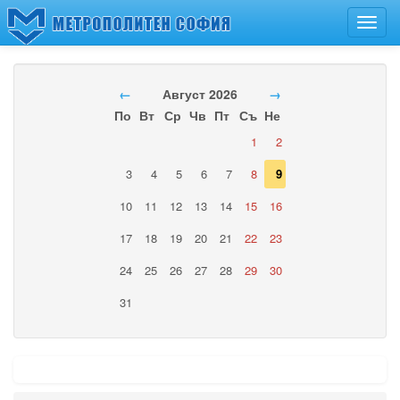
Toggl
navig
←
Август 2026
→
По
Вт
Ср
Чв
Пт
Съ
Не
1
2
3
4
5
6
7
8
9
10
11
12
13
14
15
16
17
18
19
20
21
22
23
24
25
26
27
28
29
30
31