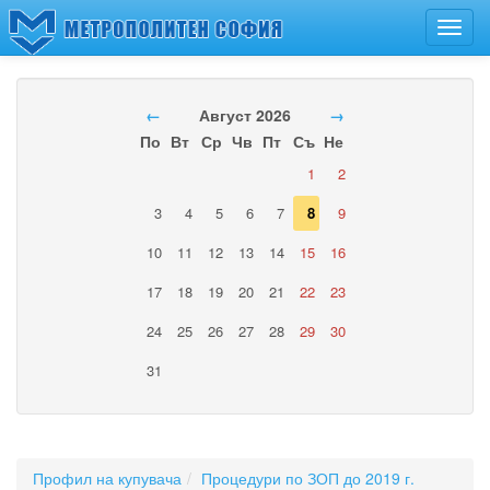
Toggl
navig
←
Август 2026
→
По
Вт
Ср
Чв
Пт
Съ
Не
1
2
3
4
5
6
7
8
9
10
11
12
13
14
15
16
17
18
19
20
21
22
23
24
25
26
27
28
29
30
31
Профил на купувача
Процедури по ЗОП до 2019 г.