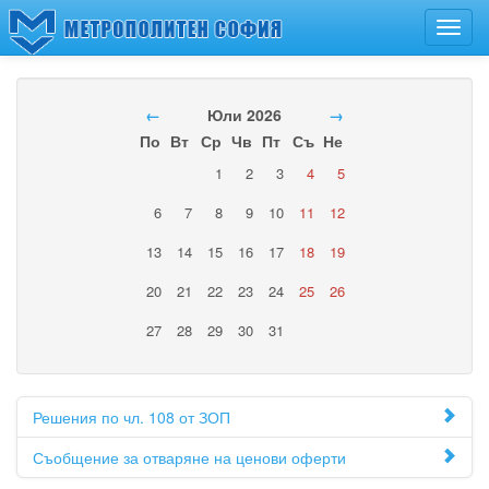
Toggl
navig
←
Юли 2026
→
По
Вт
Ср
Чв
Пт
Съ
Не
1
2
3
4
5
6
7
8
9
10
11
12
13
14
15
16
17
18
19
20
21
22
23
24
25
26
27
28
29
30
31
Решения по чл. 108 от ЗОП
Съобщение за отваряне на ценови оферти