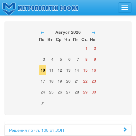
Toggl
navig
←
Август 2026
→
По
Вт
Ср
Чв
Пт
Съ
Не
1
2
3
4
5
6
7
8
9
10
11
12
13
14
15
16
17
18
19
20
21
22
23
24
25
26
27
28
29
30
31
Решения по чл. 108 от ЗОП