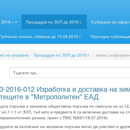
2019 г.
Процедури по ЗОП до 2019 г.
Събиране на оферти
Публични покани, обявени до 15.04.2016 г.
Преходни публикац
л на купувача
Процедури по ЗОП до 2019 г.
зимно униформен
3-2016-012 Изработка и доставка на зи
тещите в "Метрополитен" ЕАД
ата поръчка е запазена обществена поръчка по смисъла на чл.12, 
2 ал.1 т.1 от ЗОП, тъй като в предмета й са включени доставки на с
ерминологичен речник, приет с ПМС №591/18.07.2016г.
дурата за възлагане на запазена поръчка могат да участват и друг