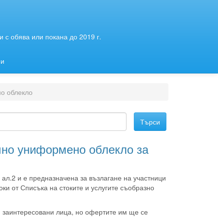
 с обява или покана до 2019 г.
ии
о облекло
мно униформено облекло за
ал.2 и е предназначена за възлагане на участници
токи от Списъка на стоките и услугите съобразно
и заинтересовани лица, но офертите им ще се