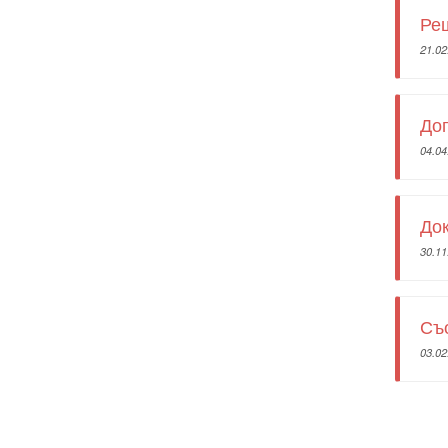
Реш
21.02
Дог
04.04
До
30.11
Съ
03.02