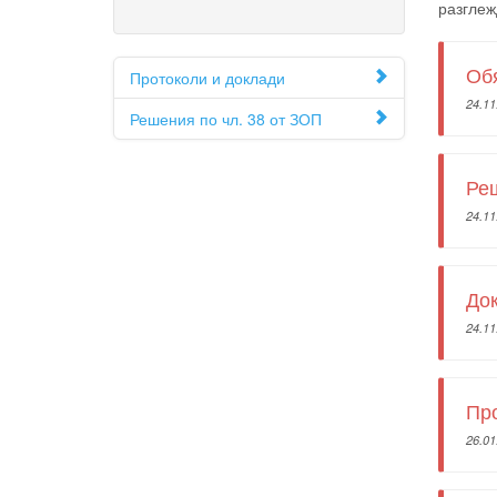
разглеж
Об
Протоколи и доклади
24.11
Решения по чл. 38 от ЗОП
Реш
24.11
Док
24.11
Про
26.01