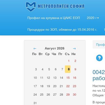
Профил на купувача в ЦАИС ЕОП
2020 г
Процедури по ЗОП, обявени до 15.04.2016 г.
Профи
←
Август 2026
→
По
Вт
Ср
Чв
Пт
Съ
Не
1
2
3
4
5
6
7
8
9
0042
рабо
10
11
12
13
14
15
16
Настоящ
17
18
19
20
21
22
23
по чл.1
24
25
26
27
28
29
30
Общия т
В проце
31