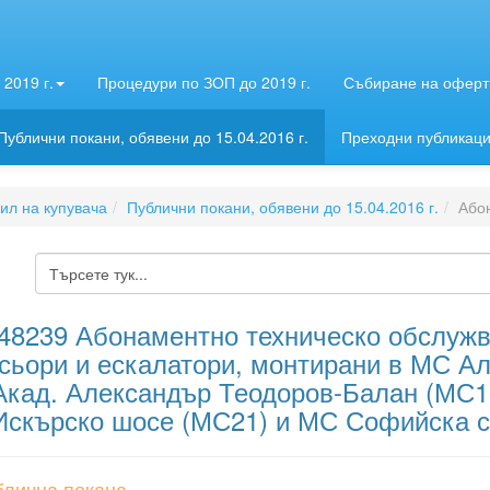
2019 г.
Процедури по ЗОП до 2019 г.
Събиране на оферти
Публични покани, обявени до 15.04.2016 г.
Преходни публикац
л на купувача
Публични покани, обявени до 15.04.2016 г.
Або
48239 Абонаментно техническо обслужв
сьори и ескалатори, монтирани в МС А
кад. Александър Теодоров-Балан (МС15
скърско шосе (МС21) и МС Софийска с
блична покана