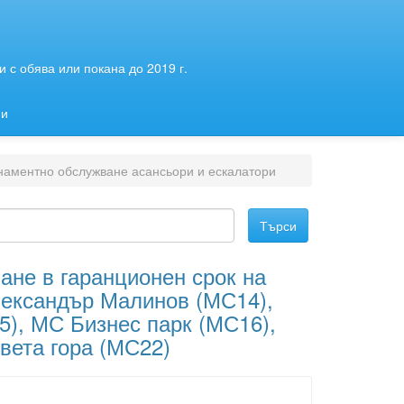
 с обява или покана до 2019 г.
ии
наментно обслужване асансьори и ескалатори
ане в гаранционен срок на
лександър Малинов (МС14),
), МС Бизнес парк (МС16),
вета гора (МС22)