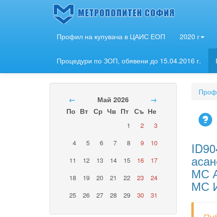
Профил на купувача в ЦАИС ЕОП
2020 г
Процедури по ЗОП, обявени до 15.04.2016 г.
Профи
←
Май 2026
→
По
Вт
Ср
Чв
Пт
Съ
Не
1
2
3
4
5
6
7
8
9
10
ID90
асан
11
12
13
14
15
16
17
МС А
18
19
20
21
22
23
24
МС И
25
26
27
28
29
30
31
Пу