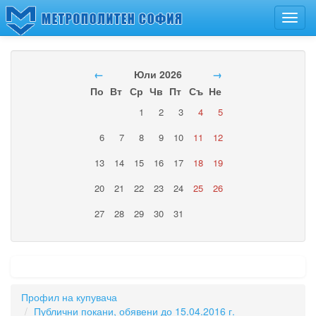
Toggl
navig
←
Юли 2026
→
По
Вт
Ср
Чв
Пт
Съ
Не
1
2
3
4
5
6
7
8
9
10
11
12
13
14
15
16
17
18
19
20
21
22
23
24
25
26
27
28
29
30
31
Профил на купувача
Публични покани, обявени до 15.04.2016 г.