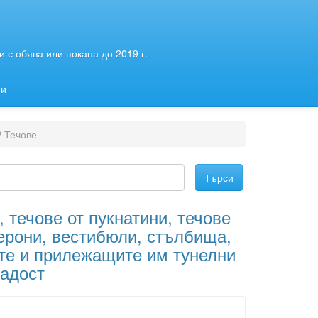
 с обява или покана до 2019 г.
ии
 Течове
 течове от пукнатини, течове
ерони, вестибюли, стълбища,
те и прилежащите им тунелни
адост