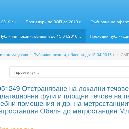
2019 г.
Процедури по ЗОП до 2019 г.
Събиране на оферти
Публични покани, обявени до 15.04.2016 г.
Преходни публикац
л на купувача
Публични покани, обявени до 15.04.2016 г.
СМР
051249 Отстраняване на локални течове,
илатационни фуги и площни течове на п
ебни помещения и др. на метростанции
етростанция Обеля до метростанция Мл
блична покана