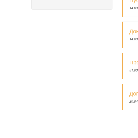
14.03
Док
14.03
Про
31.03
Дог
20.04