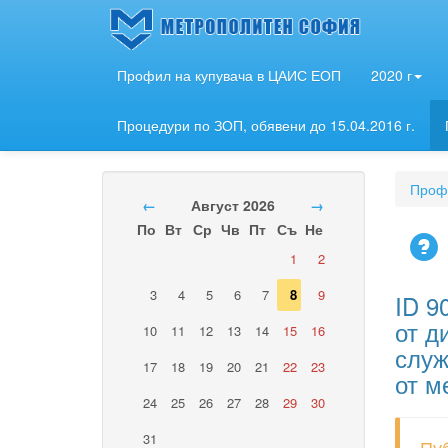
Профил на купувача в ЦАИС ЕОП
2020 г
Процедури по ЗОП, обявени до 15.04.2016 г.
Профи
←
Август 2026
→
По
Вт
Ср
Чв
Пт
Съ
Не
1
2
3
4
5
6
7
8
9
ID 9
от д
10
11
12
13
14
15
16
служ
17
18
19
20
21
22
23
от м
24
25
26
27
28
29
30
31
Пу