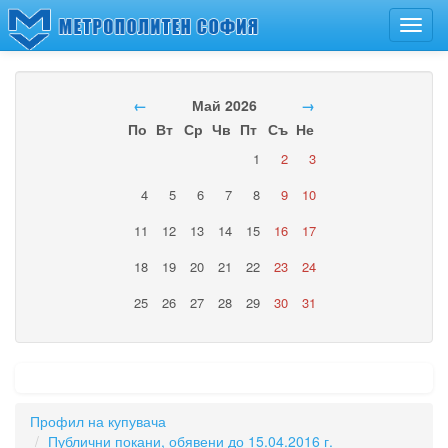
Toggl
navig
←
Май 2026
→
По
Вт
Ср
Чв
Пт
Съ
Не
1
2
3
4
5
6
7
8
9
10
11
12
13
14
15
16
17
18
19
20
21
22
23
24
25
26
27
28
29
30
31
Профил на купувача
Публични покани, обявени до 15.04.2016 г.