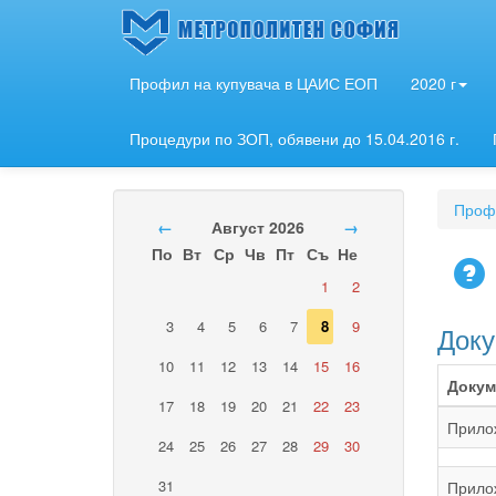
Профил на купувача в ЦАИС ЕОП
2020 г
Процедури по ЗОП, обявени до 15.04.2016 г.
Профи
←
Август 2026
→
По
Вт
Ср
Чв
Пт
Съ
Не
1
2
3
4
5
6
7
8
9
Доку
10
11
12
13
14
15
16
Докум
17
18
19
20
21
22
23
Прило
24
25
26
27
28
29
30
31
Прило