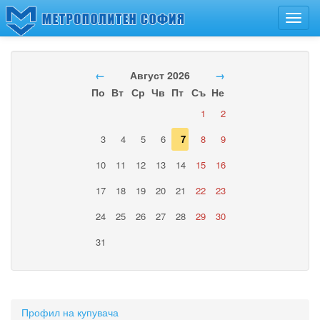
Toggl
navig
←
Август 2026
→
По
Вт
Ср
Чв
Пт
Съ
Не
1
2
3
4
5
6
7
8
9
10
11
12
13
14
15
16
17
18
19
20
21
22
23
24
25
26
27
28
29
30
31
Профил на купувача