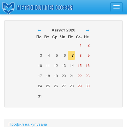
Toggl
navig
←
Август 2026
→
По
Вт
Ср
Чв
Пт
Съ
Не
1
2
3
4
5
6
7
8
9
10
11
12
13
14
15
16
17
18
19
20
21
22
23
24
25
26
27
28
29
30
31
Профил на купувача