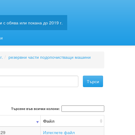
 с обява или покана до 2019 г.
ии
г.
резервни части подопочистващи машини
Търсене във всички колони:
Файл
:29
Изтеглете файл