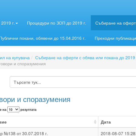
2019 г.
Процедури по ЗОП до 2019 г.
Събиране на оферти
Публични покани, обявени до 15.04.2016 г.
Преходни публикац
л на купувача
Събиране на оферти с обява или покана до 2019 
говори и споразумения
вори и споразумения
е на
резултата
вие
Дата
р №138 от 30.07.2018 г.
2018-08-07 15:28