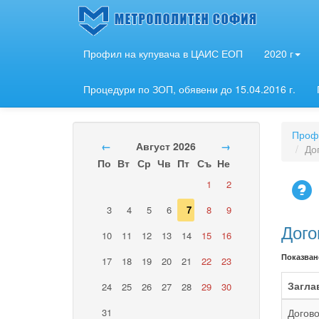
Профил на купувача в ЦАИС ЕОП
2020 г
Процедури по ЗОП, обявени до 15.04.2016 г.
Профи
←
Август 2026
→
До
По
Вт
Ср
Чв
Пт
Съ
Не
1
2
3
4
5
6
7
8
9
Дого
10
11
12
13
14
15
16
Показван
17
18
19
20
21
22
23
Загла
24
25
26
27
28
29
30
31
Догово