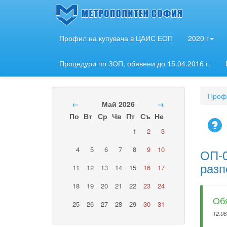
Профил на купувача в ЦАИС ЕОП
2020 г
Процедури по ЗОП, обявени до 15.04.2016 г.
Профи
←
Май 2026
→
По
Вт
Ср
Чв
Пт
Съ
Не
1
2
3
4
5
6
7
8
9
10
ОП-0
разп
11
12
13
14
15
16
17
18
19
20
21
22
23
24
Обя
25
26
27
28
29
30
31
12.06