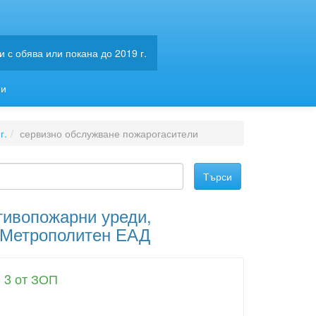
 с обява или покана до 2019 г.
ии
г.
сервизно обслужване пожарогасители
тивопожарни уреди,
а Метрополитен ЕАД
. 3 от ЗОП