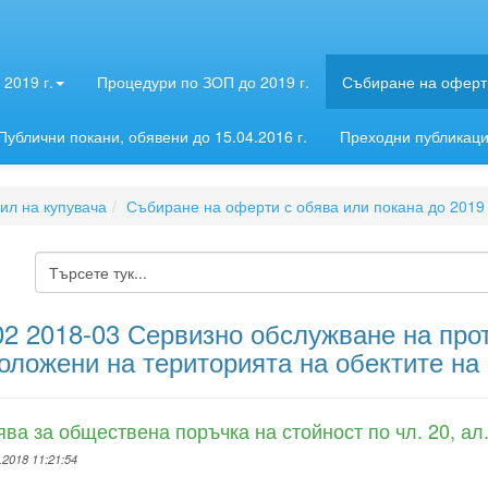
2019 г.
Процедури по ЗОП до 2019 г.
Събиране на оферти
Публични покани, обявени до 15.04.2016 г.
Преходни публикац
л на купувача
Събиране на оферти с обява или покана до 2019 
2 2018-03 Сервизно обслужване на про
оложени на територията на обектите н
ва за обществена поръчка на стойност по чл. 20, ал
.2018 11:21:54