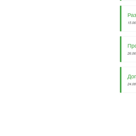
Раз
15.06
Про
26.06
Дог
24.08