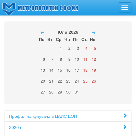
Toggl
navig
←
Юли 2026
→
По
Вт
Ср
Чв
Пт
Съ
Не
1
2
3
4
5
6
7
8
9
10
11
12
13
14
15
16
17
18
19
20
21
22
23
24
25
26
27
28
29
30
31
Профил на купувача в ЦАИС ЕОП
2020 г