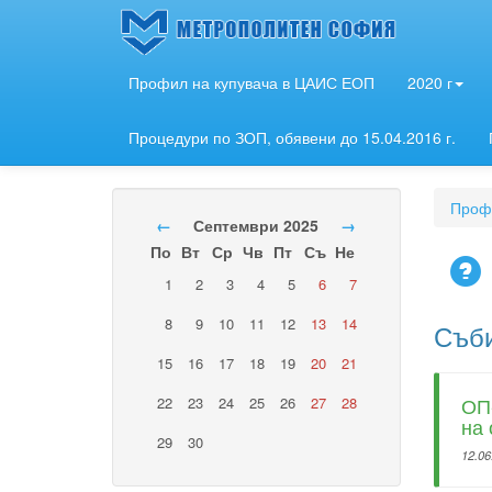
Профил на купувача в ЦАИС ЕОП
2020 г
Процедури по ЗОП, обявени до 15.04.2016 г.
Профи
←
Септември 2025
→
По
Вт
Ср
Чв
Пт
Съ
Не
1
2
3
4
5
6
7
8
9
10
11
12
13
14
Съби
15
16
17
18
19
20
21
ОП-
22
23
24
25
26
27
28
на 
29
30
12.06