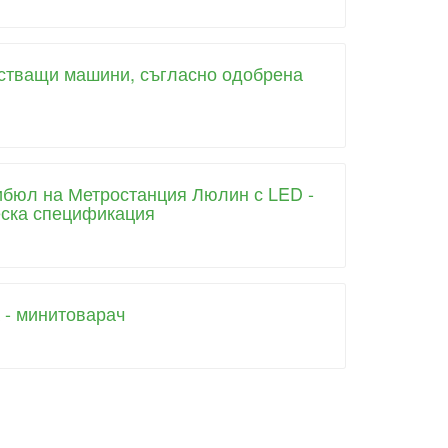
истващи машини, съгласно одобрена
тибюл на Метростанция Люлин с LED -
еска спецификация
а - минитоварач