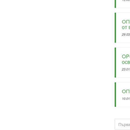
ОП-
от 
29.03
OP-
осв
23.01
ОП 
10.01
Първ