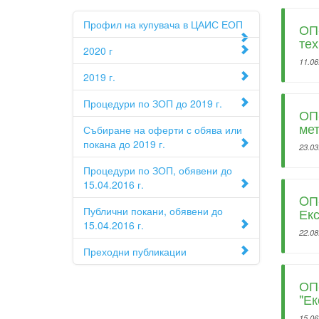
Профил на купувача в ЦАИС ЕОП
ОП-
те
2020 г
11.06
2019 г.
Процедури по ЗОП до 2019 г.
ОП-
мет
Събиране на оферти с обява или
покана до 2019 г.
23.03
Процедури по ЗОП, обявени до
15.04.2016 г.
OП-
Публични покани, обявени до
Екс
15.04.2016 г.
22.08
Преходни публикации
ОП-
"Ек
15.06