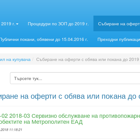
2019 г.
Процедури по ЗОП до 2019 г.
Събиране на оферти
Публични покани, обявени до 15.04.2016 г.
Преходни публикац
л на купувача
Събиране на оферти с обява или покана до 2019 
ране на оферти с обява или покана до 
02 2018-03 Сервизно обслужване на противопожарн
обектите на Метрополитен ЕАД
.2018 11:18:21