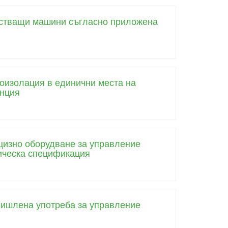
чистващи машини съгласно приложена
оизолация в единични места на
анция
ецизно оборудване за управление
ическа спецификация
мишлена употреба за управление